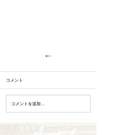
コメント
コメントを追加…
卒業式のヘアセット 御
今年も有難うご
予約承ります
た