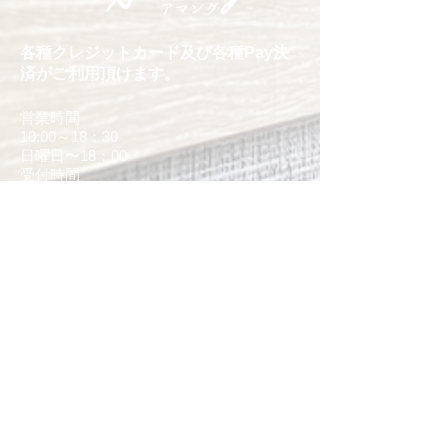
各種クレジットカード及び各種Pay決
済がご利用頂けます。
営業時間
10:00～18：30
日曜日〜18：00
受付時間
カット 17:30迄
定休日
毎週月・火曜日
​※着付けの場合は月・火曜日も相談可能
住所
お気軽にお越しください
福岡市東区千早5-14-18
​香椎御幸郵便局となり
電話:
0120-32-2291
駐車場
お店の横に駐車場を最大3台分ご用意して