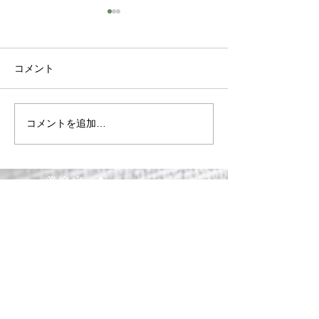
コメント
コメントを追加…
卒業式のヘアセット 御
今年も有難うご
予約承ります
た
各種クレジットカード及び各種Pay決
済がご利用頂けます。
営業時間
10:00～18：30
日曜日〜18：00