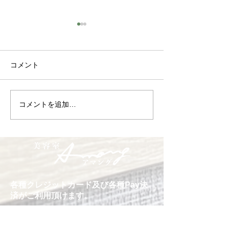
コメント
コメントを追加…
卒業式のヘアセット 御
今年も有難うご
予約承ります
た
各種クレジットカード及び各種Pay決
済がご利用頂けます。
営業時間
10:00～18：30