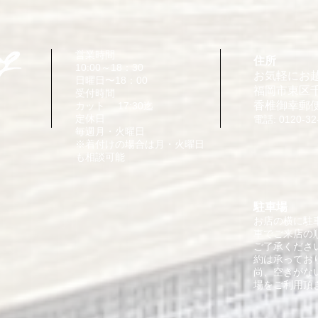
営業時間
住所
10:00～18：30
お気軽にお
日曜日〜18：00
福岡市東区千早
受付時間
​香椎御幸郵
カット 17:30迄
定休日
電話: 0120-32
毎週月・火曜日
​※着付けの場合は月・火曜日
も相談可能
駐車場
お店の横に駐
車でご来店の
ご了承くださ
約は承ってお
​尚、空きが
場をご利用頂