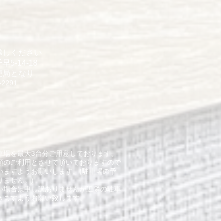
越しください
5-14-18
便局となり
-2291
車場を最大3台分ご用意しております。
順のご利用とさせて頂いておりますので
いますようお願いします。(駐車場の予
りません。)
ない場合は申し訳ありませんが近隣の駐車
きますようお願い致します。