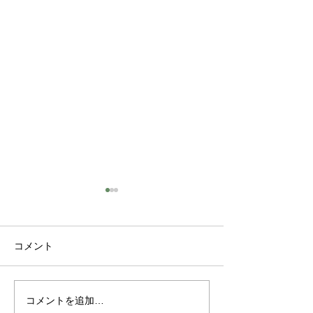
コメント
コメントを追加…
卒業式のヘアセット 御
今年も有難うご