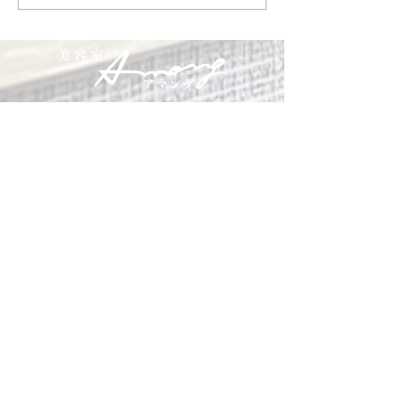
予約承ります
た
各種クレジットカード及び各種Pay決
済がご利用頂けます。
営業時間
10:00～18：30
日曜日〜18：00
受付時間
カット 17:30迄
定休日
毎週月・火曜日
​※着付けの場合は月・火曜日も相談可能
住所
お気軽にお越しください
福岡市東区千早5-14-18