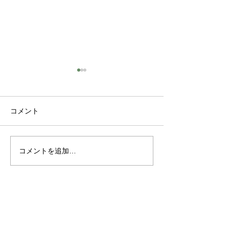
コメント
コメントを追加…
卒業式のヘアセット 御
今年も有難うご
予約承ります
た