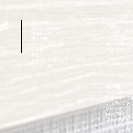
営業時間
住所
10:00～18：30
お気軽にお
日曜日〜18：00
福岡市東区千早
受付時間
​香椎御幸郵
カット 17:30迄
定休日
電話: 0120-32
毎週月・火曜日
​※着付けの場合は月・火曜日
も相談可能
駐車場
お店の横に駐
車でご来店の
ご了承くださ
約は承ってお
​尚、空きが
場をご利用頂