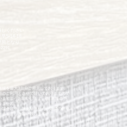
越しください
5-14-18
便局となり
-2291
車場を最大3台分ご用意しております。
順のご利用とさせて頂いておりますので
いますようお願いします。(駐車場の予
りません。)
ない場合は申し訳ありませんが近隣の駐車
きますようお願い致します。