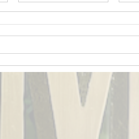
今年
卒業式のヘアセット 御予約
承ります