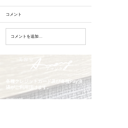
コメント
コメントを追加…
卒業式のヘアセット 御
今年も有難うご
予約承ります
た
各種クレジットカード及び各種Pay決
済がご利用頂けます。
営業時間
10:00～18：30
日曜日〜18：00
受付時間
カット 17:30迄
定休日