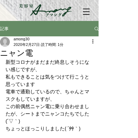
記事
among30
2020年2月27日
読了時間: 1分
ニャン電
新型コロナがまだまだ終息しそうにな
い感じですが、
私もできることは気をつけて行こうと
思っています
電車で通勤しているので、ちゃんとマ
スクもしていますが、
この前偶然ニャン電に乗り合わせまし
たが、シートまでニャンコたちでした
(´▽｀)
ちょっとほっこりしました( ´艸｀)