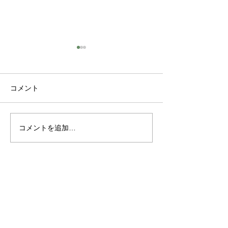
コメント
コメントを追加…
卒業式のヘアセット 御
今年も有難うご
予約承ります
た
各種クレジットカード及び各種Pay決
済がご利用頂けます。