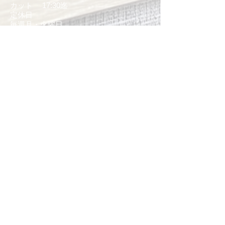
カット 17:30迄
定休日
毎週月・火曜日
​※着付けの場合は月・火曜日も相談可能
住所
お気軽にお越しください
福岡市東区千早5-14-18
​香椎御幸郵便局となり
電話:
0120-32-2291
駐車場
お店の横に駐車場を最大3台分ご用意して
おります。車でご来店の順のご利用とさ
せて頂いておりますのでご了承ください
ますようお願いします。(駐車場の予約は
承っておりません。)
​尚、空きがない場合は申し訳ありません
が近隣の駐車場をご利用頂きますようお
願い致します。
ご予約はこちらまで:
0120-32-2291