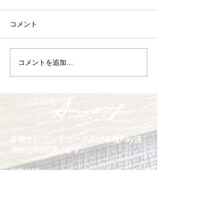
コメント
コメントを追加…
卒業式のヘアセット 御
今年も有難うご
予約承ります
た
各種クレジットカード及び各種Pay決
済がご利用頂けます。
営業時間
10:00～18：30
日曜日〜18：00
受付時間
カット 17:30迄
定休日